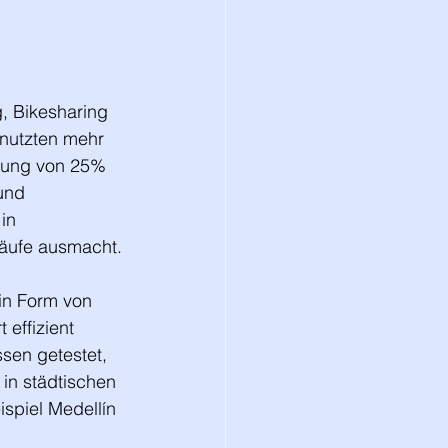
, Bikesharing 
nutzten mehr 
erung von 25% 
und 
in 
käufe ausmacht.
in Form von 
 effizient 
sen getestet, 
in städtischen 
spiel Medellín 