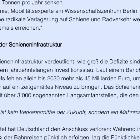
n Tonnen pro Jahr senken.
ie, Mobilitätsexperte am Wissenschaftszentrum Berlin, 
ne radikale Verlagerung auf Schiene und Radverkehr we
emals erreichen."
er Schieneninfrastruktur
ieneninfrastruktur verdeutlicht, wie groß die Defizite si
nem jahrzehntelangen Investitionsstau. Laut einem Beric
fehlen allein bis 2030 mehr als 45 Milliarden Euro, um
r auf ein zeitgemäßes Niveau zu bringen. Das Schienenn
mit über 3.000 sogenannten Langsamfahrstellen, die den
st kein Verkehrsmittel der Zukunft, sondern ein Mahnma
htet hat Deutschland den Anschluss verloren: Während i
 der Bahnreisen pünktlich erfolgen, lag die Pünktlichke