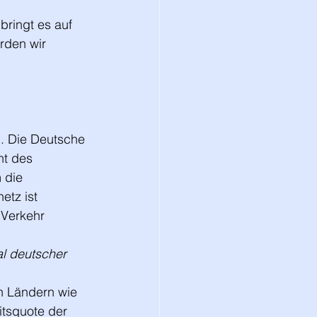
bringt es auf 
rden wir 
nd. Die Deutsche 
ht des 
 die 
etz ist 
 Verkehr 
l deutscher 
n Ländern wie 
itsquote der 