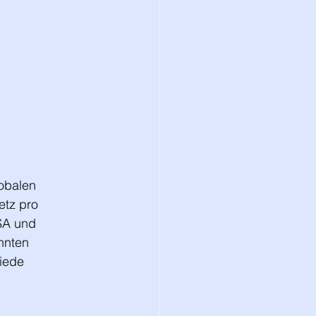
obalen 
etz pro 
SA und 
hnten 
iede 