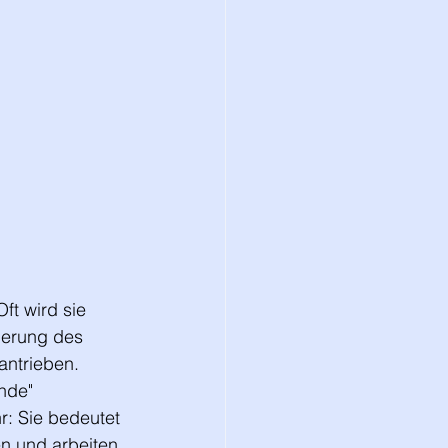
ft wird sie 
ierung des 
ntrieben. 
nde" 
r: Sie bedeutet 
en und arbeiten 