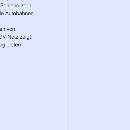
chiene ist in 
ie Autobahnen 
en von 
GV-Netz zeigt, 
ug bieten 