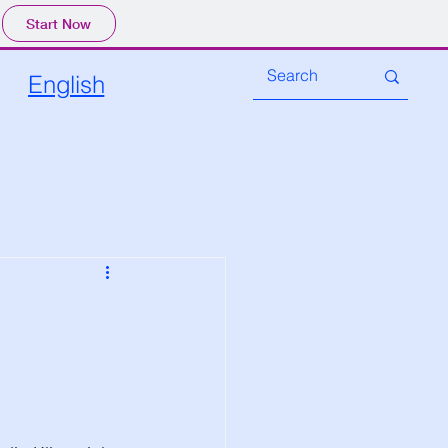
Start Now
English