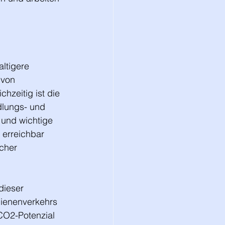
ltigere 
 von 
hzeitig ist die 
dlungs- und 
und wichtige 
 erreichbar 
cher 
 
dieser 
ienenverkehrs 
CO2-Potenzial 