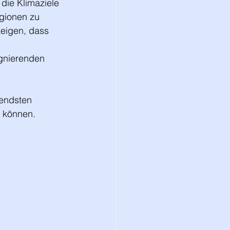
die Klimaziele 
gionen zu 
zeigen, dass 
agnierenden 
endsten 
n können.